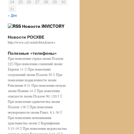
24
25
26
27
28
29
30
31
« Дек
Новости INVICTORY
Новости РОСХВЕ
http://www.cef.ru/infoblock/news
Полезные «телефоны»
При появлении страха звони Псалом
22 При появлении сомнений звони
Евреям 11  При появлении
согрешений звони Псалом 50  При
появлении подавленности звони
Римлянам 8:31 При появлении печали
звони Иоанна 14  При появлении
опасности звони Псалом 90; 120:3 
При появлении одиночества звони
Псалом 138  При появлении
неуверенности звони Римл. 8:1-30 
При появлении непонимания
христианства звони 2 Коринфянам
5:15-19  При появлении недовольства
жизнью звони Колоссянам 3:12-17 