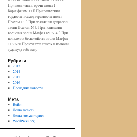
При появлении горечи звони 1
Коринфянам 13  При появлении
гордости и самоуверенности звони
Псалом 18  При появлении депрессии
звони Псалом 26  При появлении
волнения звони Матфея 6:19-34  При
появлении беспокойства звони Матфея
11:25-30 Прочти этот список и позвони
туда,куда тебе надо
Рубрики
2013
2014
2015
2016
Последние новости
Мета
Войти
Лента записей
Лента комментариев
WordPress.org