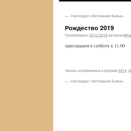
к
←
«Наследуют обетования Божьи»
содержимому
Рождество 2019
Опубликовано
25.12.2019
автором
Miha
приглашаем в субботу к 11.00
Запись опубликована в рубрике
2014
. 
←
«Наследуют обетования Божьи»