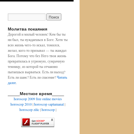
Молитва покаяния
Дорогой и милый человек! Кем бы ты
ни был, ты нуждаешься в Боге. Хотя ты
всю жизнь чего-то искал, томился,
желал, кого-то призывал — ты жаждал
Бога. Потому что без Него твоя жизнь
превратилась в угрюмую, сумрачную
темницу, из которой ты отчаянно
пытаешься вырваться. Есть ли выход?
Есть ли шанс? Есть ли спасение?
Читать
далее
.
_____Местное время_____
horoscop 2009
free online movies
horoscop 2010
|
horoscop saptamanal
|
horoscop zilic
|
horoscop
|