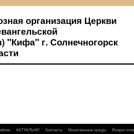
озная организация Церкви
евангельской
) "Кифа" г. Солнечногорск
асти
иблия
АКТУАЛЬНО
Контакты
Молитвенные нужды
Вопрос-отв