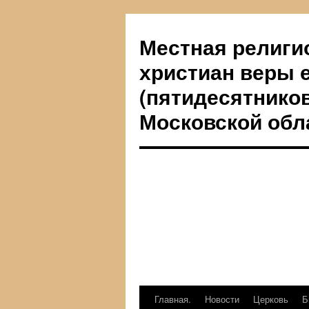
Местная религи
христиан веры 
(пятидесятников
Московской обл
Главная.
Новости
Церковь
Б
Перейти