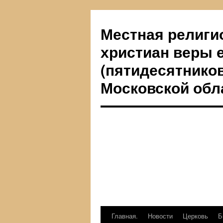
Местная религи
христиан веры 
(пятидесятников
Московской обл
Главная.
Новости
Церковь
Б
Перейти