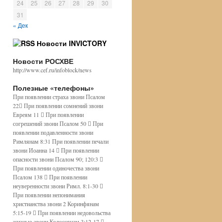
24
25
26
27
28
29
30
31
« Дек
Новости INVICTORY
Новости РОСХВЕ
http://www.cef.ru/infoblock/news
Полезные «телефоны»
При появлении страха звони Псалом
22 При появлении сомнений звони
Евреям 11  При появлении
согрешений звони Псалом 50  При
появлении подавленности звони
Римлянам 8:31 При появлении печали
звони Иоанна 14  При появлении
опасности звони Псалом 90; 120:3 
При появлении одиночества звони
Псалом 138  При появлении
неуверенности звони Римл. 8:1-30 
При появлении непонимания
христианства звони 2 Коринфянам
5:15-19  При появлении недовольства
жизнью звони Колоссянам 3:12-17 