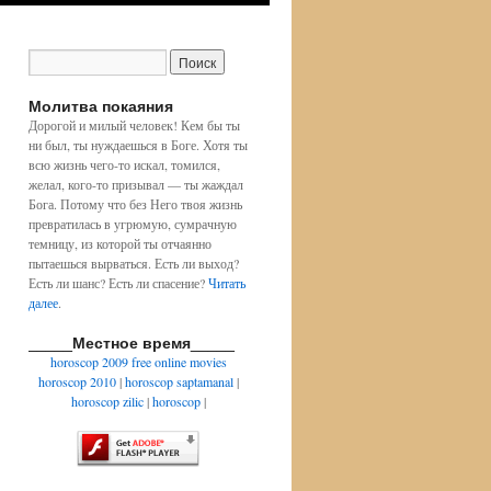
Молитва покаяния
Дорогой и милый человек! Кем бы ты
ни был, ты нуждаешься в Боге. Хотя ты
всю жизнь чего-то искал, томился,
желал, кого-то призывал — ты жаждал
Бога. Потому что без Него твоя жизнь
превратилась в угрюмую, сумрачную
темницу, из которой ты отчаянно
пытаешься вырваться. Есть ли выход?
Есть ли шанс? Есть ли спасение?
Читать
далее
.
_____Местное время_____
horoscop 2009
free online movies
horoscop 2010
|
horoscop saptamanal
|
horoscop zilic
|
horoscop
|