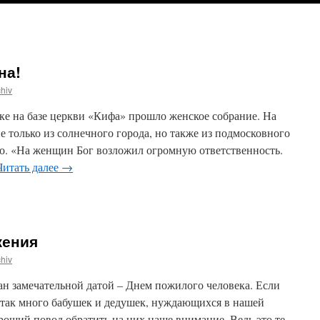
на!
hiv
ке на базе церкви «Кифа» прошло женское собрание. На
 только из солнечного города, но также из подмосковного
о. «На женщин Бог возложил огромную ответственность.
Читать далее
→
жения
hiv
ан замечательной датой – Днем пожилого человека. Если
я так много бабушек и дедушек, нуждающихся в нашей
ороший повод обратить на них наше внимание. Ведь это те