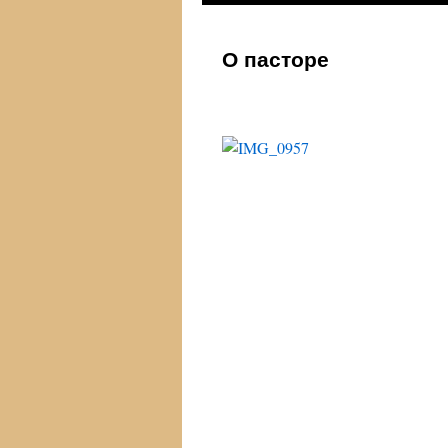
к
О пасторе
содержимому