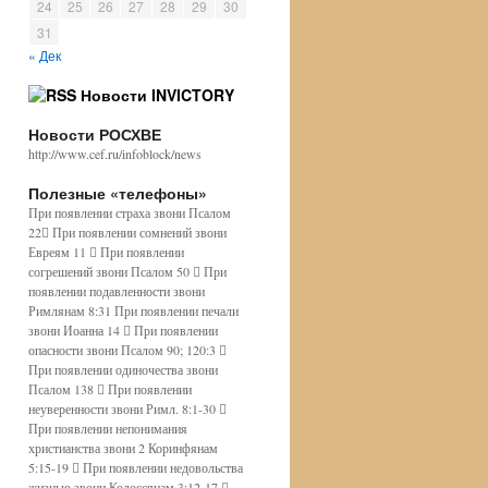
24
25
26
27
28
29
30
31
« Дек
Новости INVICTORY
Новости РОСХВЕ
http://www.cef.ru/infoblock/news
Полезные «телефоны»
При появлении страха звони Псалом
22 При появлении сомнений звони
Евреям 11  При появлении
согрешений звони Псалом 50  При
появлении подавленности звони
Римлянам 8:31 При появлении печали
звони Иоанна 14  При появлении
опасности звони Псалом 90; 120:3 
При появлении одиночества звони
Псалом 138  При появлении
неуверенности звони Римл. 8:1-30 
При появлении непонимания
христианства звони 2 Коринфянам
5:15-19  При появлении недовольства
жизнью звони Колоссянам 3:12-17 