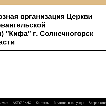
озная организация Церкви
евангельской
) "Кифа" г. Солнечногорск
асти
иблия
АКТУАЛЬНО
Контакты
Молитвенные нужды
Вопрос-отв