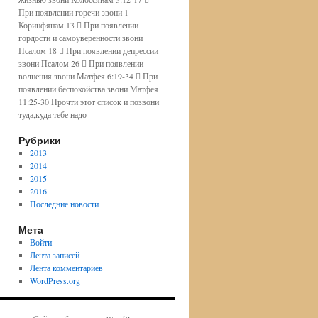
При появлении горечи звони 1
Коринфянам 13  При появлении
гордости и самоуверенности звони
Псалом 18  При появлении депрессии
звони Псалом 26  При появлении
волнения звони Матфея 6:19-34  При
появлении беспокойства звони Матфея
11:25-30 Прочти этот список и позвони
туда,куда тебе надо
Рубрики
2013
2014
2015
2016
Последние новости
Мета
Войти
Лента записей
Лента комментариев
WordPress.org