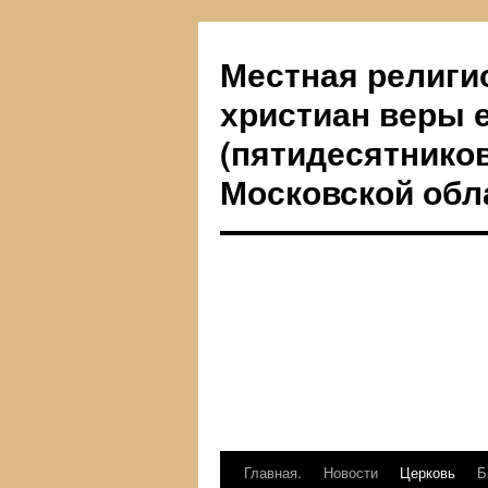
Местная религи
христиан веры 
(пятидесятников
Московской обл
Главная.
Новости
Церковь
Б
Перейти