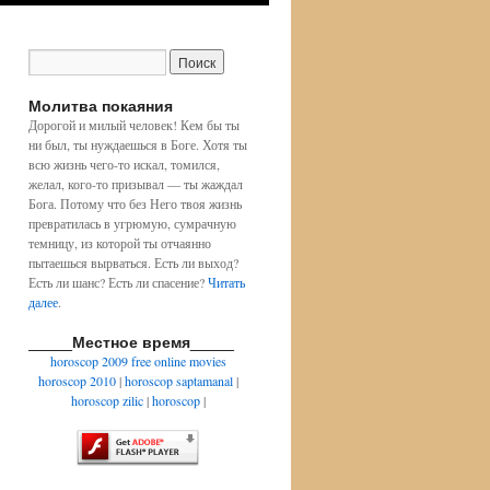
Молитва покаяния
Дорогой и милый человек! Кем бы ты
ни был, ты нуждаешься в Боге. Хотя ты
всю жизнь чего-то искал, томился,
желал, кого-то призывал — ты жаждал
Бога. Потому что без Него твоя жизнь
превратилась в угрюмую, сумрачную
темницу, из которой ты отчаянно
пытаешься вырваться. Есть ли выход?
Есть ли шанс? Есть ли спасение?
Читать
далее
.
_____Местное время_____
horoscop 2009
free online movies
horoscop 2010
|
horoscop saptamanal
|
horoscop zilic
|
horoscop
|